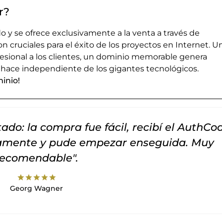
r?
 y se ofrece exclusivamente a la venta a través de
cruciales para el éxito de los proyectos en Internet. U
esional a los clientes, un dominio memorable genera
 hace independiente de los gigantes tecnológicos.
inio!
do: la compra fue fácil, recibí el AuthCo
tamente y pude empezar enseguida. Muy
recomendable".
star
star
star
star
star
Georg Wagner