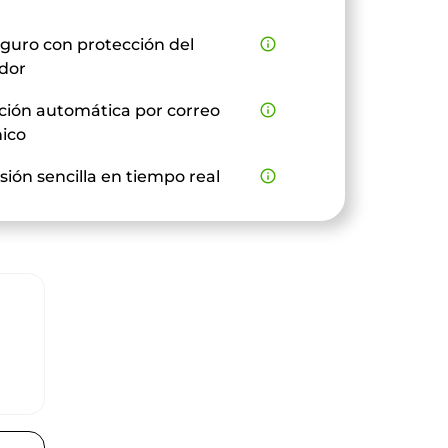
guro con protección del
info_outline
dor
ción automática por correo
info_outline
nico
sión sencilla en tiempo real
info_outline