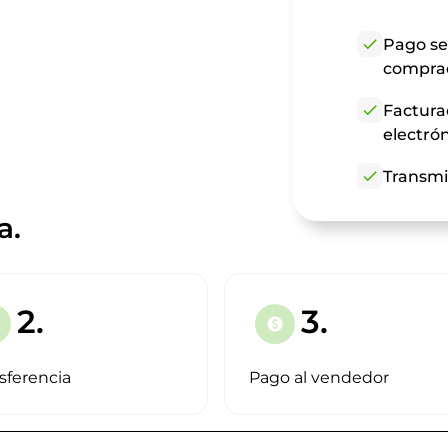
check
Pago se
compra
check
Factura
electró
check
Transmi
a.
2.
3.
paid
sferencia
Pago al vendedor