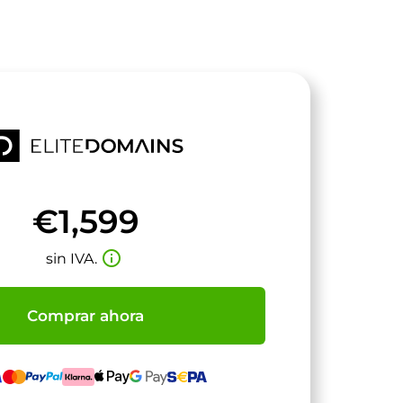
€1,599
info_outline
sin IVA.
Comprar ahora