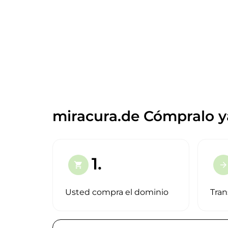
miracura.de Cómpralo y
1.
shopping_cart
arrow_forward
Usted compra el dominio
Tran